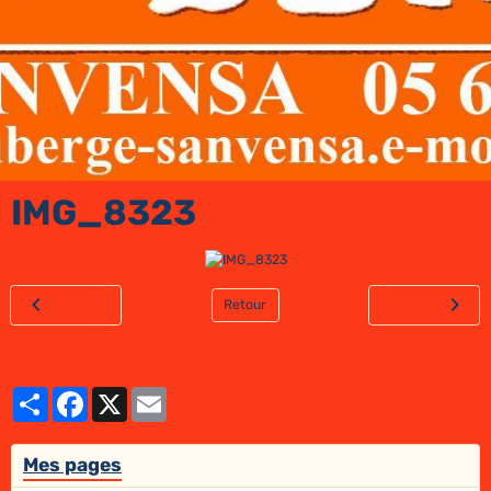
IMG_8323
Retour
Partager
Facebook
X
Email
Mes pages