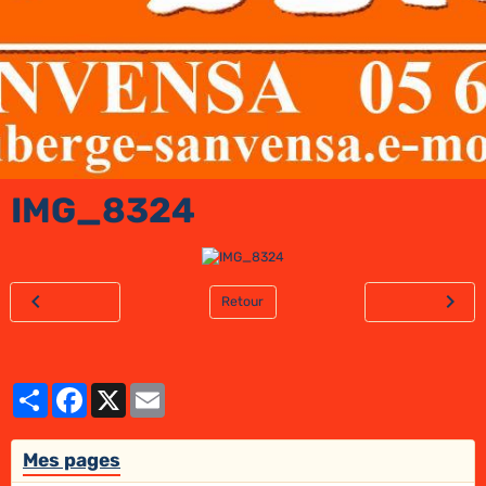
IMG_8324
Retour
Partager
Facebook
X
Email
Mes pages