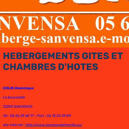
HEBERGEMENTS GITES ET
CHAMBRES D'HOTES
COLIN Dominique
La bouyssélie
12200 SANVENSA
Tél : 05 65 29 68 17 - Port : 06 75 02 39 89
site internet :
http://www.lamaisondefamille.eu/