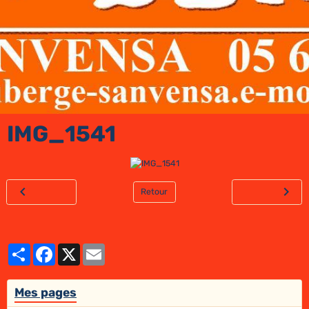
IMG_1541
Retour
Partager
Facebook
X
Email
Mes pages