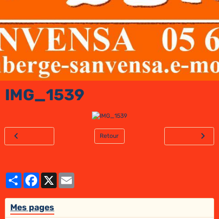
IMG_1539
Retour
Partager
Facebook
X
Email
Mes pages