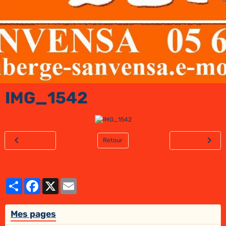
IMG_1542
Retour
Partager
Facebook
X
Email
Mes pages