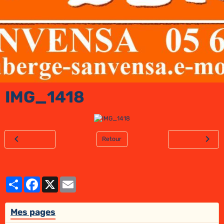
IMG_1418
Retour
Partager
Facebook
X
Email
Mes pages