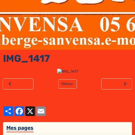
IMG_1417
Retour
Partager
Facebook
X
Email
Mes pages