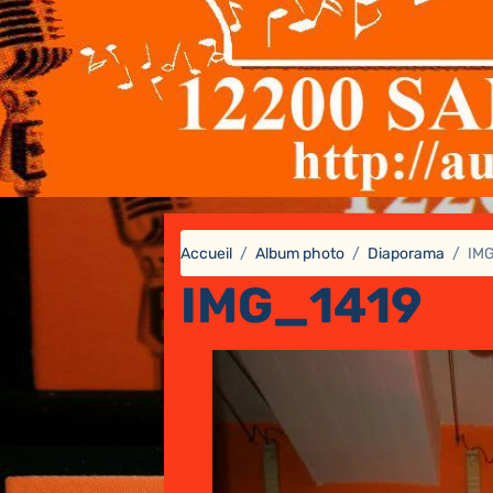
Accueil
Album photo
Diaporama
IM
IMG_1419