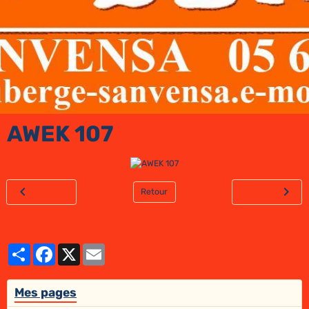
AWEK 107
Retour
Partager
Facebook
X
Email
Mes pages