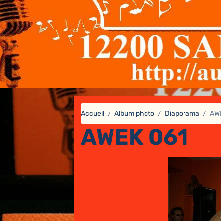
Accueil
Album photo
Diaporama
AW
AWEK 061