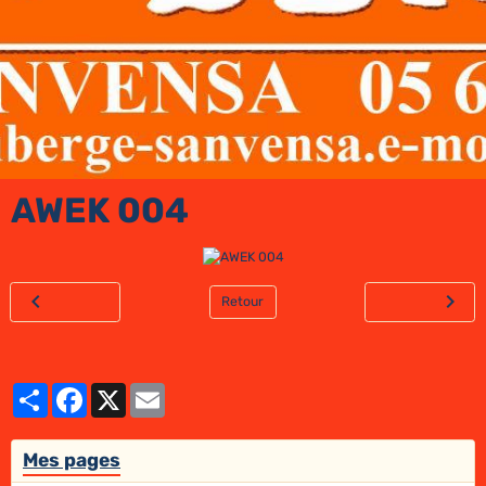
AWEK 004
Retour
Partager
Facebook
X
Email
Mes pages