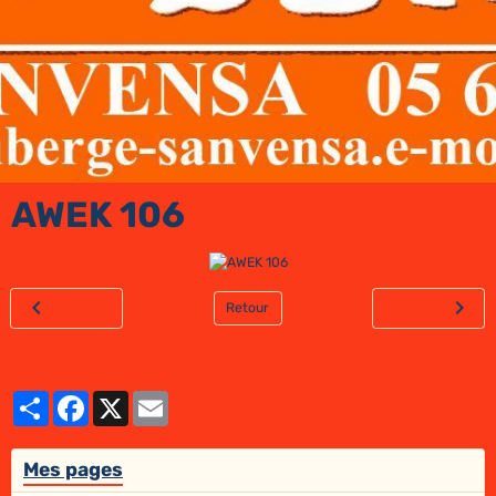
AWEK 106
Retour
Partager
Facebook
X
Email
Mes pages