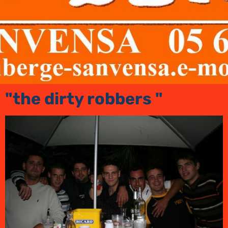
"the dirty robbers "