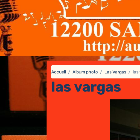
Accueil
Album photo
Las Vargas
las
las vargas