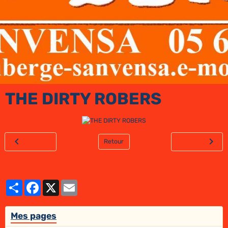
THE DIRTY ROBERS
Retour
Partager
Facebook
X
Email
Mes pages