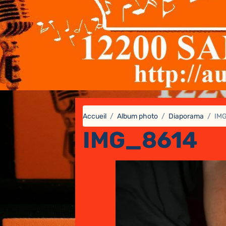
Accueil
Album photo
Diaporama
IM
IMG_8614