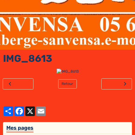
IMG_8613
Retour
Partager
Facebook
X
Email
Mes pages