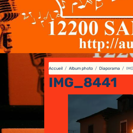
Accueil
Album photo
Diaporama
IM
IMG_8441