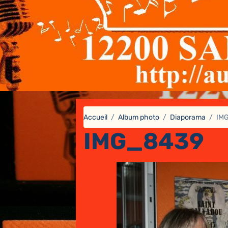
Accueil
Album photo
Diaporama
IM
IMG_8439