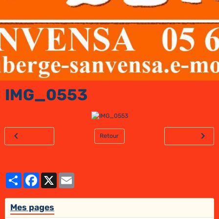
IMG_0553
Retour
Partager
Facebook
X
Email
Mes pages