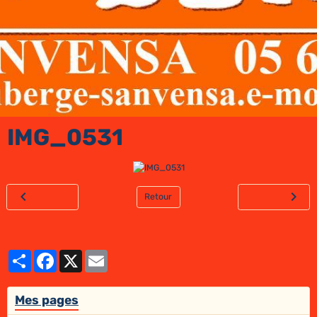
IMG_0531
Retour
Partager
Facebook
X
Email
Mes pages