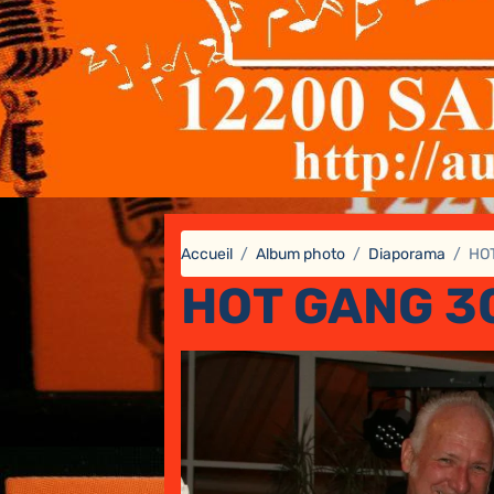
Accueil
Album photo
Diaporama
HO
HOT GANG 3