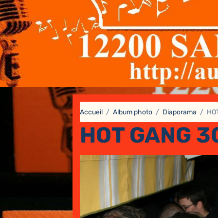
Accueil
Album photo
Diaporama
HO
HOT GANG 3