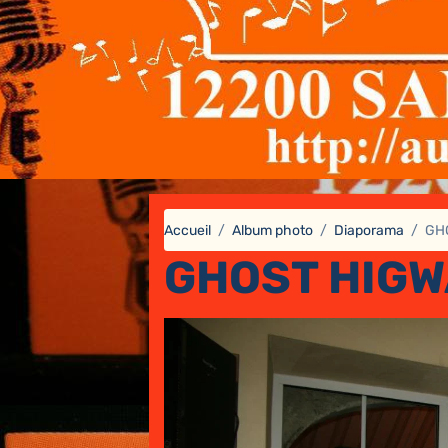
Accueil
Album photo
Diaporama
GH
GHOST HIGW