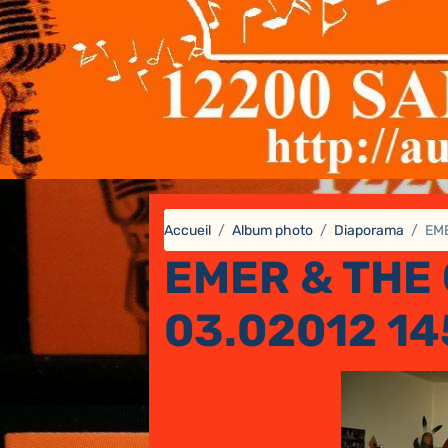
Accueil
Album photo
Diaporama
EME
EMER & THE 
03.02012 14