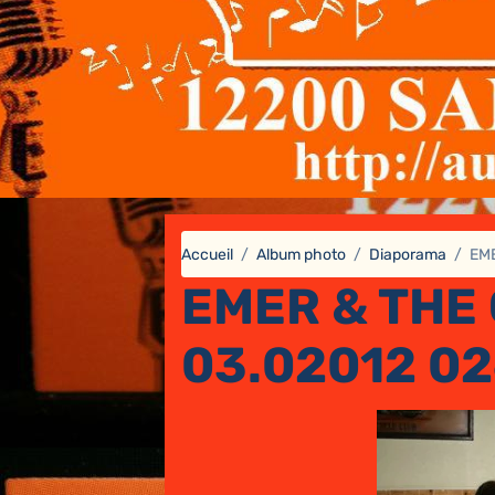
Accueil
Album photo
Diaporama
EME
EMER & THE 
03.02012 0