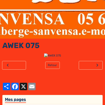
AWEK 075
Retour
Partager
Facebook
X
Email
Mes pages