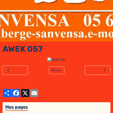
AWEK 057
Retour
Partager
Facebook
X
Email
Mes pages