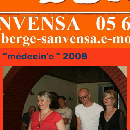
"médecin'e " 2008