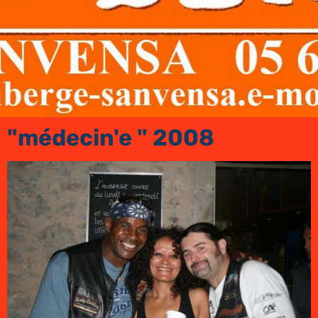
"médecin'e " 2008