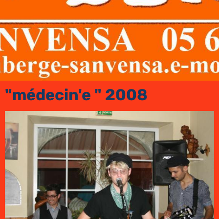
"médecin'e " 2008