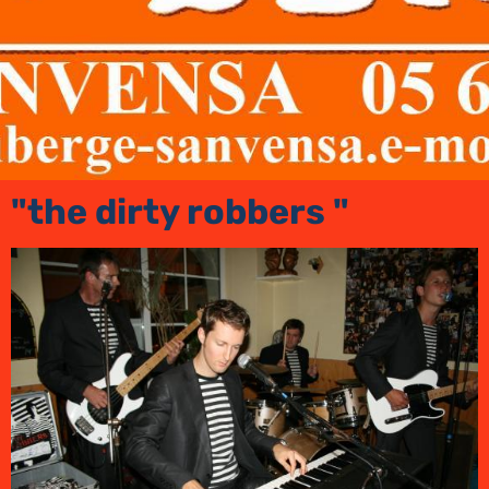
"the dirty robbers "