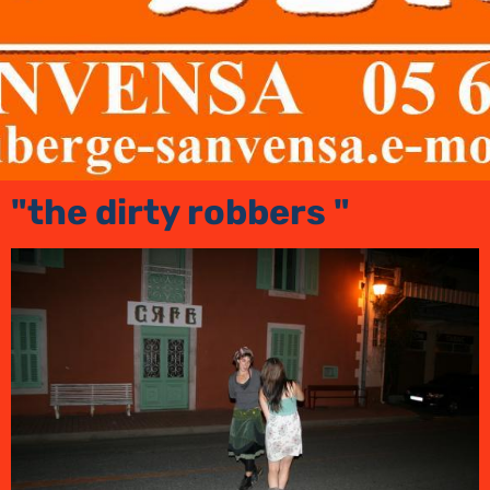
"the dirty robbers "