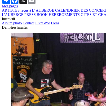
Mes pages
ARTISTES reçus à L' AUBERGE
CALENDRIER DES CONCERT
L'AUBERGE
PRESS BOOK
HEBERGEMENTS GITES ET CH
Interactif
Album photo
Contact
Livre d'or
Liens
Dernières images