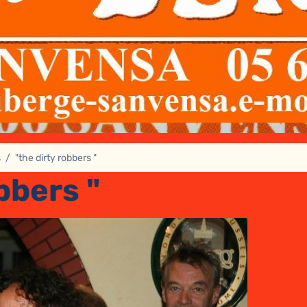
s
"the dirty robbers "
bbers "