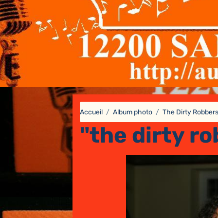
Accueil
Album photo
The Dirty Robber
"the dirty ro