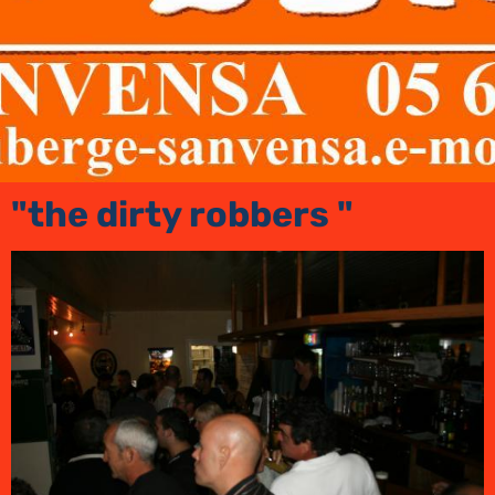
"the dirty robbers "