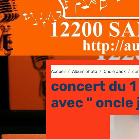
Accueil
Album photo
Oncle Jack
con
concert du 1
avec " oncle 