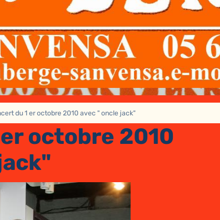
cert du 1 er octobre 2010 avec " oncle jack"
 er octobre 2010
jack"