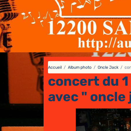
Accueil
Album photo
Oncle Jack
con
concert du 1
avec " oncle 