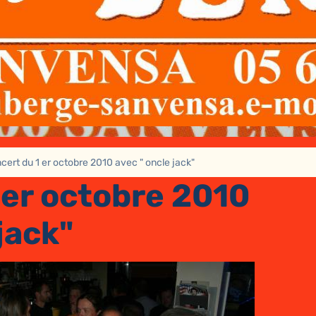
cert du 1 er octobre 2010 avec " oncle jack"
 er octobre 2010
jack"