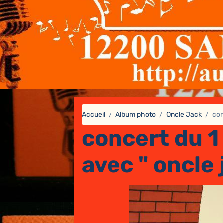
Accueil
Album photo
Oncle Jack
con
concert du 1
avec " oncle 