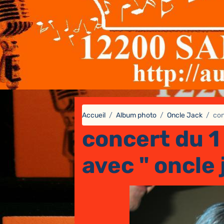
Accueil
Album photo
Oncle Jack
con
concert du 1
avec " oncle 