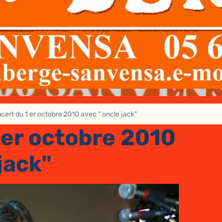
cert du 1 er octobre 2010 avec " oncle jack"
 er octobre 2010
jack"