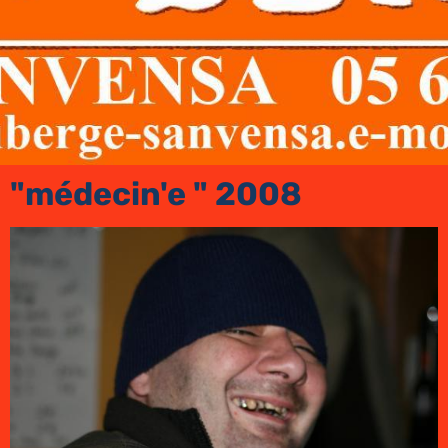
"médecin'e " 2008