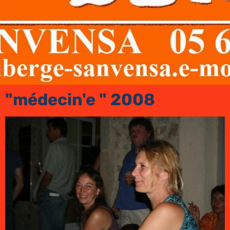
"médecin'e " 2008