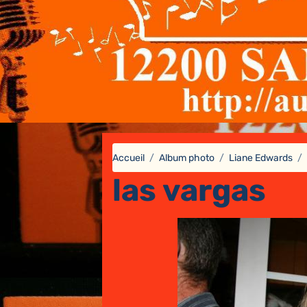
Accueil
Album photo
Liane Edwards
las vargas