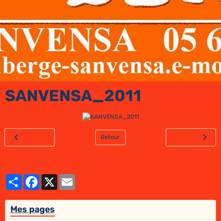
SANVENSA_2011
Retour
Partager
Facebook
X
Email
Mes pages