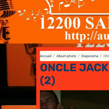
Accueil
Album photo
Diaporama
ONC
ONCLE JACK
(2)