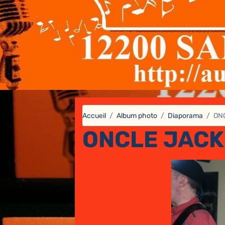
Accueil
Album photo
Diaporama
ONC
ONCLE JACK 