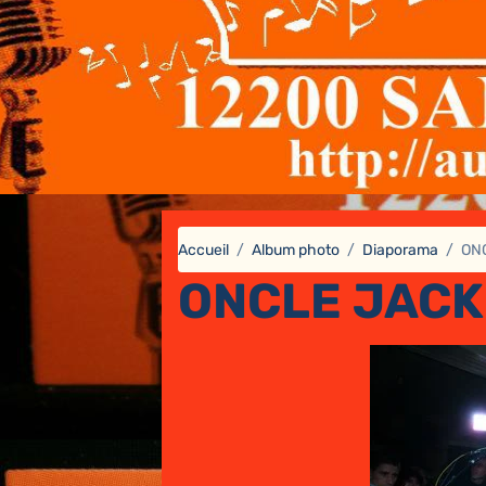
Accueil
Album photo
Diaporama
ONC
ONCLE JACK 