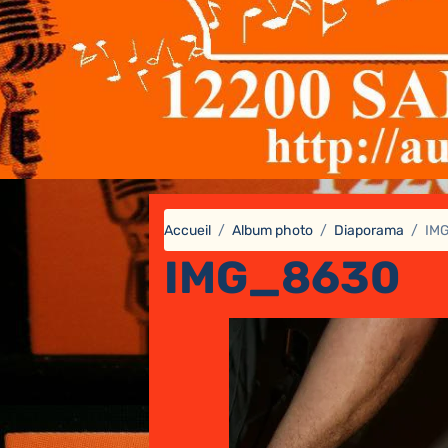
Accueil
Album photo
Diaporama
IM
IMG_8630