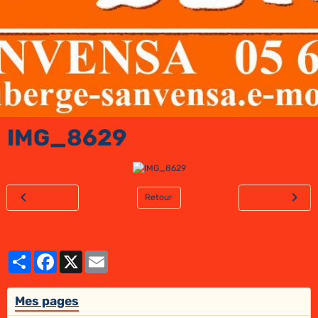
IMG_8629
Retour
Partager
Facebook
X
Email
Mes pages